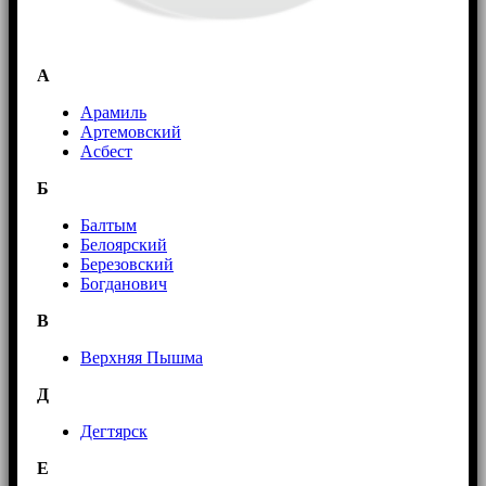
А
Арамиль
Артемовский
Асбест
Б
Балтым
Белоярский
Березовский
Богданович
В
Верхняя Пышма
Д
Дегтярск
Е