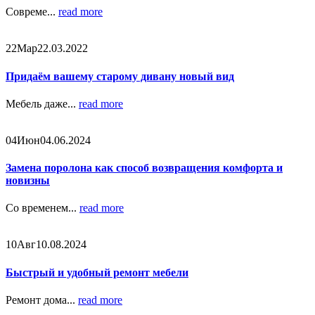
Совреме...
read more
22
Мар
22.03.2022
Придаём вашему старому дивану новый вид
Мебель даже...
read more
04
Июн
04.06.2024
Замена поролона как способ возвращения комфорта и
новизны
Со временем...
read more
10
Авг
10.08.2024
Быстрый и удобный ремонт мебели
Ремонт дома...
read more