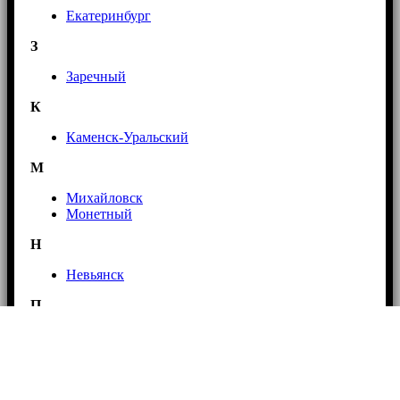
Екатеринбург
З
Заречный
К
Каменск-Уральский
М
Михайловск
Монетный
Н
Невьянск
П
Первоуральск
Полевской
Р